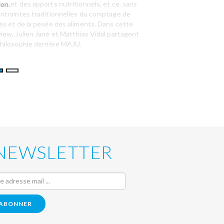
ons et des apports nutritionnels, et ce, sans
sur le dos des familles au 
lon.
ontraintes traditionnelles du comptage de
ies et de la pesée des aliments. Dans cette
view, Julien Jané et Matthias Vidal partagent
philosophie derrière MAJU.
NEWSLETTER
'ABONNER