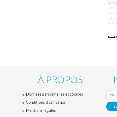
porti
le me
les c
calor
inter
leur 
À PROPOS
Données personnelles et cookies
Conditions d'utilisation
S
Mentions légales